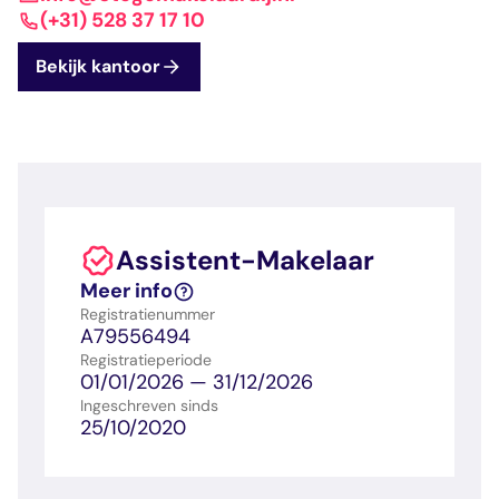
dashboard met
gecertificeerd
Contact
Landelijk
vastgoed
(+31) 528 37 17 10
voortgang en status
makelaar
vastgoed
Erkende
Bekijk kantoor
opleiders
Opleidingsadvies
Mijn Permanent
Belangrijke
Ervaringsverhalen
Educatie
documenten
Overzicht van je
Alle relevantie
jaarlijks te behalen P
certificerings- en
punten
opleidingsdocument
Assistent-Makelaar
Belangrijke
Meer inzicht in
Meer info
documenten
het vak
Registratienummer
Alle relevante
Ontdek wat
A79556494
certificerings- en
certificering als
Registratieperiode
opleidingsdocument
makelaar inhoudt
01/01/2026 — 31/12/2026
Ingeschreven sinds
25/10/2020
Vragen en
antwoorden
Antwoorden op