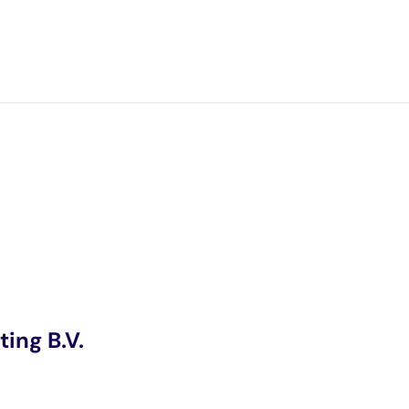
e
ing B.V.