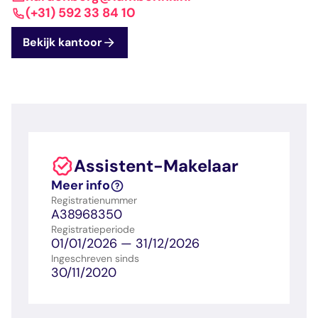
dashboard met
gecertificeerd
Contact
Landelijk
vastgoed
(+31) 592 33 84 10
voortgang en status
makelaar
vastgoed
Erkende
Bekijk kantoor
opleiders
Opleidingsadvies
Mijn Permanent
Belangrijke
Ervaringsverhalen
Educatie
documenten
Overzicht van je
Alle relevantie
jaarlijks te behalen P
certificerings- en
punten
opleidingsdocument
Assistent-Makelaar
Belangrijke
Meer inzicht in
Meer info
documenten
het vak
Registratienummer
Alle relevante
Ontdek wat
A38968350
certificerings- en
certificering als
Registratieperiode
opleidingsdocument
makelaar inhoudt
01/01/2026 — 31/12/2026
Ingeschreven sinds
30/11/2020
Vragen en
antwoorden
Antwoorden op