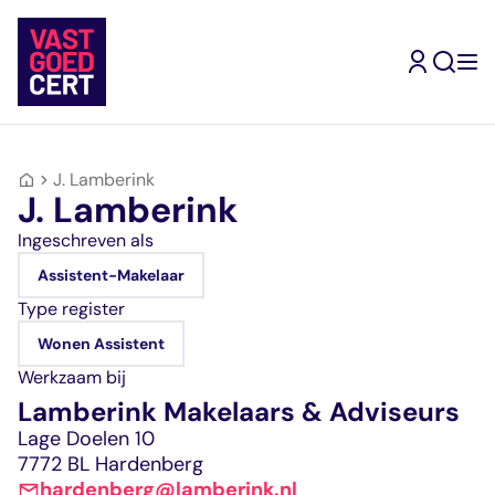
Skip
to
content
J. Lamberink
Terug
Terug
Terug
Terug
Terug
Terug
Ik ben
J. Lamberink
gecertificeerd
Kandidaat-
Inschrijven
Mijn
Type
Ingeschreven als
makelaar
Makelaar
Vrijstellingen
opleidingsroute
geregistreerde
Mijn
Ik wil me
Ik wil makelaar
Assistent-Makelaar
opleidingsroute
inschrijven
Register-
Ervaringsverhalen
makelaars
Assistent-
Jouw doorstroomrout
Jouw inschrijving als
Makelaar
Vragen en
Makelaar
Type register
worden
naar een volgend
gecertificeerd
Wonen
antwoorden
Kandidaat-
Ik zoek een
Wonen Assistent
register
makelaar
Register-
Ervaringsverhalen
Makelaar
makelaar
Werkzaam bij
Makelaar
RM Wonen
Zoek in de website
Lamberink Makelaars & Adviseurs
Bedrijfsmatig
RM
Mijn
Ik zoek een
Mijn VastgoedCert
vastgoed
Bedrijfsmatig
Lage Doelen 10
VastgoedCert
opleiding
Over Ons
Register-
vastgoed
7772 BL Hardenberg
Jouw persoonlijke
Jouw route naar
Nieuws
Makelaar
RM Landelijk
hardenberg@lamberink.nl