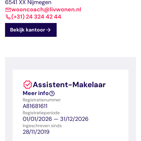
dashboard met
gecertificeerd
6541 XX Nijmegen
Contact
Landelijk
vastgoed
voortgang en status
makelaar
wooncoach@livwonen.nl
vastgoed
Erkende
(+31) 24 324 42 44
opleiders
Opleidingsadvies
Mijn Permanent
Belangrijke
Bekijk kantoor
Ervaringsverhalen
Educatie
documenten
Overzicht van je
Alle relevantie
jaarlijks te behalen P
certificerings- en
punten
opleidingsdocument
Belangrijke
Meer inzicht in
Assistent-Makelaar
documenten
het vak
Alle relevante
Ontdek wat
Meer info
certificerings- en
certificering als
Registratienummer
opleidingsdocument
makelaar inhoudt
A81681611
Registratieperiode
01/01/2026 — 31/12/2026
Vragen en
Ingeschreven sinds
28/11/2019
antwoorden
Antwoorden op