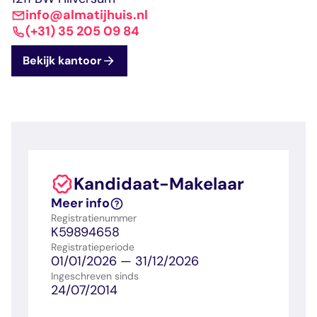
dashboard met
gecertificeerd
Contact
Landelijk
vastgoed
info@almatijhuis.nl
voortgang en status
makelaar
vastgoed
Erkende
(+31) 35 205 09 84
opleiders
Opleidingsadvies
Bekijk kantoor
Mijn Permanent
Belangrijke
Ervaringsverhalen
Educatie
documenten
Overzicht van je
Alle relevantie
jaarlijks te behalen P
certificerings- en
punten
opleidingsdocument
Belangrijke
Meer inzicht in
Kandidaat-Makelaar
documenten
het vak
Meer info
Alle relevante
Ontdek wat
certificerings- en
certificering als
Registratienummer
K59894658
opleidingsdocument
makelaar inhoudt
Registratieperiode
01/01/2026 — 31/12/2026
Ingeschreven sinds
Vragen en
24/07/2014
antwoorden
Antwoorden op