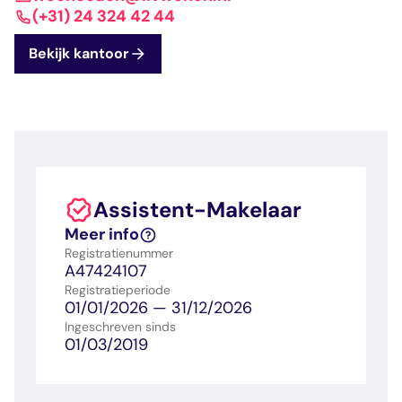
dashboard met
gecertificeerd
Contact
Landelijk
vastgoed
(+31) 24 324 42 44
voortgang en status
makelaar
vastgoed
Erkende
Bekijk kantoor
opleiders
Opleidingsadvies
Mijn Permanent
Belangrijke
Ervaringsverhalen
Educatie
documenten
Overzicht van je
Alle relevantie
jaarlijks te behalen P
certificerings- en
punten
opleidingsdocument
Assistent-Makelaar
Belangrijke
Meer inzicht in
Meer info
documenten
het vak
Registratienummer
Alle relevante
Ontdek wat
A47424107
certificerings- en
certificering als
Registratieperiode
opleidingsdocument
makelaar inhoudt
01/01/2026 — 31/12/2026
Ingeschreven sinds
01/03/2019
Vragen en
antwoorden
Antwoorden op