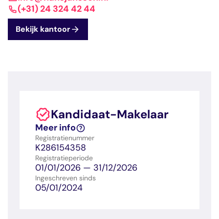
dashboard met
gecertificeerd
Contact
Landelijk
vastgoed
(+31) 24 324 42 44
voortgang en status
makelaar
vastgoed
Erkende
Bekijk kantoor
opleiders
Opleidingsadvies
Mijn Permanent
Belangrijke
Ervaringsverhalen
Educatie
documenten
Overzicht van je
Alle relevantie
jaarlijks te behalen P
certificerings- en
punten
opleidingsdocument
Kandidaat-Makelaar
Belangrijke
Meer inzicht in
Meer info
documenten
het vak
Registratienummer
Alle relevante
Ontdek wat
K286154358
certificerings- en
certificering als
Registratieperiode
opleidingsdocument
makelaar inhoudt
01/01/2026 — 31/12/2026
Ingeschreven sinds
05/01/2024
Vragen en
antwoorden
Antwoorden op