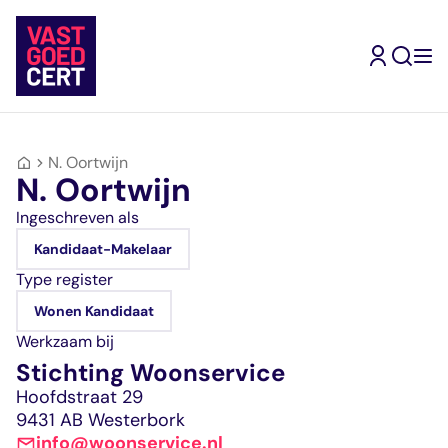
Skip
to
content
N. Oortwijn
Terug
Terug
Terug
Terug
Terug
Terug
Ik ben
N. Oortwijn
gecertificeerd
Kandidaat-
Inschrijven
Mijn
Type
Ingeschreven als
makelaar
Makelaar
Vrijstellingen
opleidingsroute
geregistreerde
Mijn
Ik wil me
Ik wil makelaar
Kandidaat-Makelaar
opleidingsroute
inschrijven
Register-
Ervaringsverhalen
makelaars
Assistent-
Jouw doorstroomrout
Jouw inschrijving als
Makelaar
Vragen en
Makelaar
Type register
worden
naar een volgend
gecertificeerd
Wonen
antwoorden
Kandidaat-
Ik zoek een
Wonen Kandidaat
register
makelaar
Register-
Ervaringsverhalen
Makelaar
makelaar
Werkzaam bij
Makelaar
RM Wonen
Zoek in de website
Stichting Woonservice
Bedrijfsmatig
RM
Mijn
Ik zoek een
Mijn VastgoedCert
vastgoed
Bedrijfsmatig
Hoofdstraat 29
VastgoedCert
opleiding
Over Ons
Register-
vastgoed
9431 AB Westerbork
Jouw persoonlijke
Jouw route naar
Nieuws
Makelaar
RM Landelijk
info@woonservice.nl