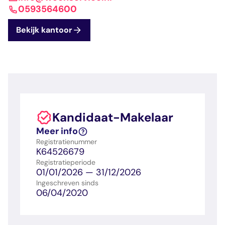
dashboard met
gecertificeerd
Contact
Landelijk
vastgoed
0593564600
voortgang en status
makelaar
vastgoed
Erkende
Bekijk kantoor
opleiders
Opleidingsadvies
Mijn Permanent
Belangrijke
Ervaringsverhalen
Educatie
documenten
Overzicht van je
Alle relevantie
jaarlijks te behalen P
certificerings- en
punten
opleidingsdocument
Kandidaat-Makelaar
Belangrijke
Meer inzicht in
Meer info
documenten
het vak
Registratienummer
Alle relevante
Ontdek wat
K64526679
certificerings- en
certificering als
Registratieperiode
opleidingsdocument
makelaar inhoudt
01/01/2026 — 31/12/2026
Ingeschreven sinds
06/04/2020
Vragen en
antwoorden
Antwoorden op