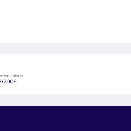
e
E-
en
hreven sinds
3/2006
en