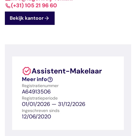
dashboard met
gecertificeerd
Contact
Landelijk
vastgoed
(+31) 105 21 96 60
voortgang en status
makelaar
vastgoed
Erkende
Bekijk kantoor
opleiders
Opleidingsadvies
Mijn Permanent
Belangrijke
Ervaringsverhalen
Educatie
documenten
Overzicht van je
Alle relevantie
jaarlijks te behalen P
certificerings- en
punten
opleidingsdocument
Assistent-Makelaar
Belangrijke
Meer inzicht in
Meer info
documenten
het vak
Registratienummer
Alle relevante
Ontdek wat
A64913506
certificerings- en
certificering als
Registratieperiode
opleidingsdocument
makelaar inhoudt
01/01/2026 — 31/12/2026
Ingeschreven sinds
12/06/2020
Vragen en
antwoorden
Antwoorden op