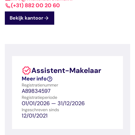
dashboard met
gecertificeerd
Contact
Landelijk
vastgoed
(+31) 882 00 20 60
voortgang en status
makelaar
vastgoed
Erkende
Bekijk kantoor
opleiders
Opleidingsadvies
Mijn Permanent
Belangrijke
Ervaringsverhalen
Educatie
documenten
Overzicht van je
Alle relevantie
jaarlijks te behalen P
certificerings- en
punten
opleidingsdocument
Assistent-Makelaar
Belangrijke
Meer inzicht in
Meer info
documenten
het vak
Registratienummer
Alle relevante
Ontdek wat
A89834597
certificerings- en
certificering als
Registratieperiode
opleidingsdocument
makelaar inhoudt
01/01/2026 — 31/12/2026
Ingeschreven sinds
12/01/2021
Vragen en
antwoorden
Antwoorden op