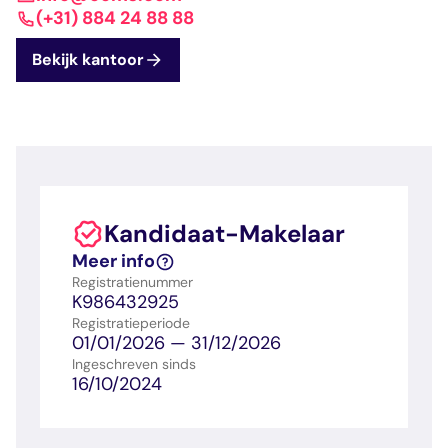
dashboard met
gecertificeerd
Contact
Landelijk
vastgoed
(+31) 884 24 88 88
voortgang en status
makelaar
vastgoed
Erkende
Bekijk kantoor
opleiders
Opleidingsadvies
Mijn Permanent
Belangrijke
Ervaringsverhalen
Educatie
documenten
Overzicht van je
Alle relevantie
jaarlijks te behalen P
certificerings- en
punten
opleidingsdocument
Kandidaat-Makelaar
Belangrijke
Meer inzicht in
Meer info
documenten
het vak
Registratienummer
Alle relevante
Ontdek wat
K986432925
certificerings- en
certificering als
Registratieperiode
opleidingsdocument
makelaar inhoudt
01/01/2026 — 31/12/2026
Ingeschreven sinds
16/10/2024
Vragen en
antwoorden
Antwoorden op