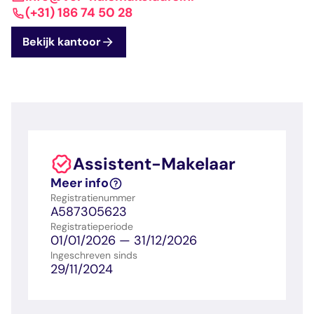
dashboard met
gecertificeerd
Contact
Landelijk
vastgoed
(+31) 186 74 50 28
voortgang en status
makelaar
vastgoed
Erkende
Bekijk kantoor
opleiders
Opleidingsadvies
Mijn Permanent
Belangrijke
Ervaringsverhalen
Educatie
documenten
Overzicht van je
Alle relevantie
jaarlijks te behalen P
certificerings- en
punten
opleidingsdocument
Assistent-Makelaar
Belangrijke
Meer inzicht in
Meer info
documenten
het vak
Registratienummer
Alle relevante
Ontdek wat
A587305623
certificerings- en
certificering als
Registratieperiode
opleidingsdocument
makelaar inhoudt
01/01/2026 — 31/12/2026
Ingeschreven sinds
29/11/2024
Vragen en
antwoorden
Antwoorden op