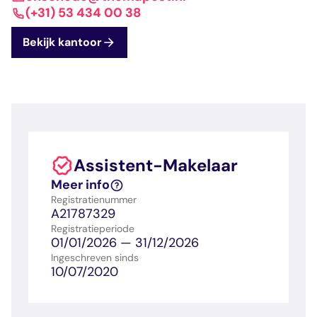
dashboard met
gecertificeerd
Contact
Landelijk
vastgoed
(+31) 53 434 00 38
voortgang en status
makelaar
vastgoed
Erkende
Bekijk kantoor
opleiders
Opleidingsadvies
Mijn Permanent
Belangrijke
Ervaringsverhalen
Educatie
documenten
Overzicht van je
Alle relevantie
jaarlijks te behalen P
certificerings- en
punten
opleidingsdocument
Assistent-Makelaar
Belangrijke
Meer inzicht in
Meer info
documenten
het vak
Registratienummer
Alle relevante
Ontdek wat
A21787329
certificerings- en
certificering als
Registratieperiode
opleidingsdocument
makelaar inhoudt
01/01/2026 — 31/12/2026
Ingeschreven sinds
10/07/2020
Vragen en
antwoorden
Antwoorden op