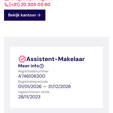
dashboard met
gecertificeerd
Contact
Landelijk
vastgoed
(+31) 20 305 05 60
voortgang en status
makelaar
vastgoed
Erkende
Bekijk kantoor
opleiders
Opleidingsadvies
Mijn Permanent
Belangrijke
Ervaringsverhalen
Educatie
documenten
Overzicht van je
Alle relevantie
jaarlijks te behalen P
certificerings- en
punten
opleidingsdocument
Assistent-Makelaar
Belangrijke
Meer inzicht in
Meer info
documenten
het vak
Registratienummer
Alle relevante
Ontdek wat
A746106300
certificerings- en
certificering als
Registratieperiode
opleidingsdocument
makelaar inhoudt
01/01/2026 — 31/12/2026
Ingeschreven sinds
28/11/2023
Vragen en
antwoorden
Antwoorden op