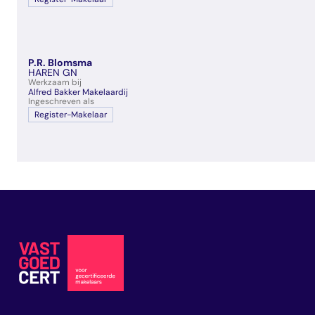
P.R. Blomsma
HAREN GN
Werkzaam bij
Alfred Bakker Makelaardij
Ingeschreven als
Register-Makelaar