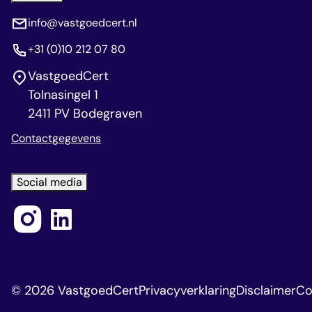
info@vastgoedcert.nl
+31 (0)10 212 07 80
VastgoedCert
Tolnasingel 1
2411 PV Bodegraven
Contactgegevens
Social media
© 2026 VastgoedCert
Privacyverklaring
Disclaimer
Co