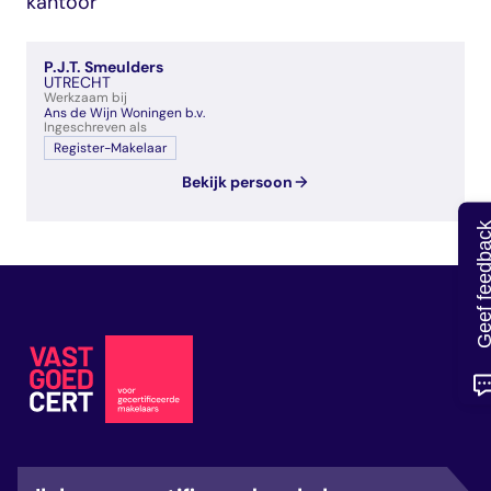
kantoor
veelgestelde vragen
over certificering
P.J.T. Smeulders
UTRECHT
Werkzaam bij
Ans de Wijn Woningen b.v.
Ingeschreven als
Register-Makelaar
Bekijk persoon
Geef feedb