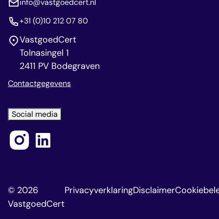
info@vastgoedcert.nl
+31 (0)10 212 07 80
VastgoedCert
Tolnasingel 1
2411 PV Bodegraven
Contactgegevens
Social media
© 2026
Privacyverklaring
Disclaimer
Cookiebele
VastgoedCert