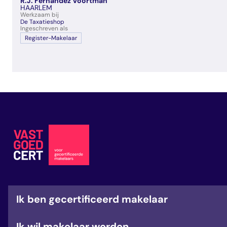
R.J. Fernandez Voortman
veelgestelde vragen
HAARLEM
Werkzaam bij
over certificering
De Taxatieshop
Ingeschreven als
Register-Makelaar
Ik ben gecertificeerd makelaar
Ik wil makelaar worden