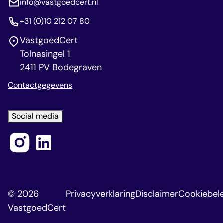
info@vastgoedcert.nl
+31 (0)10 212 07 80
VastgoedCert
Tolnasingel 1
2411 PV Bodegraven
Contactgegevens
Social media
© 2026
Privacyverklaring
Disclaimer
Cookiebele
VastgoedCert