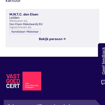
kantoor
veelgestelde vragen
over certificering
M.W.T.C. den Elsen
Leiden
Werkzaam bij
Den Elsen Makelaardij B.V.
Ingeschreven als
Kandidaat-Makelaar
Bekijk persoon
Geef feedb