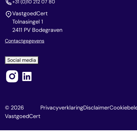
+31 (0)10 212 07 80
VastgoedCert
Tolnasingel 1
2411 PV Bodegraven
Contactgegevens
Social media
© 2026
Privacyverklaring
Disclaimer
Cookiebele
VastgoedCert