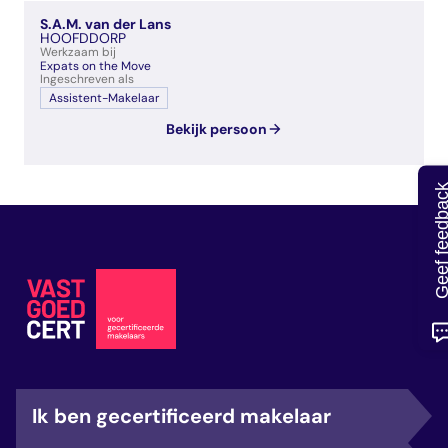
veelgestelde vragen
S.A.M. van der Lans
over certificering
HOOFDDORP
Werkzaam bij
Expats on the Move
Ingeschreven als
Assistent-Makelaar
Bekijk persoon
Geef feedb
Ik ben gecertificeerd makelaar