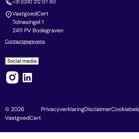
+31 (0)10 212 07 80
VastgoedCert
Tolnasingel 1
2411 PV Bodegraven
Contactgegevens
Social media
© 2026
Privacyverklaring
Disclaimer
Cookiebele
VastgoedCert