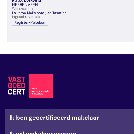
R.T.U. Lolkema
veelgestelde vragen
HEERENVEEN
Werkzaam bij
over certificering
Lolkema Makelaardij en Taxaties
Ingeschreven als
Register-Makelaar
Ik ben gecertificeerd makelaar
Ik wil makelaar worden