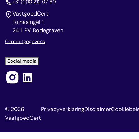
+31 (0)10 212 07 80
VastgoedCert
Tolnasingel 1
2411 PV Bodegraven
Contactgegevens
Social media
© 2026
Privacyverklaring
Disclaimer
Cookiebele
VastgoedCert