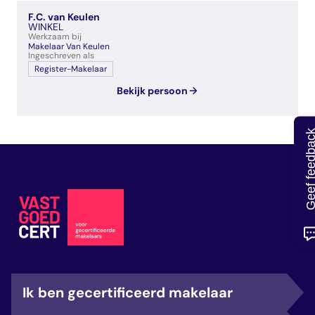
veelgestelde vragen
F.C. van Keulen
over certificering
WINKEL
Werkzaam bij
Makelaar Van Keulen
Ingeschreven als
Register-Makelaar
Bekijk persoon
Geef feedb
Ik ben gecertificeerd makelaar