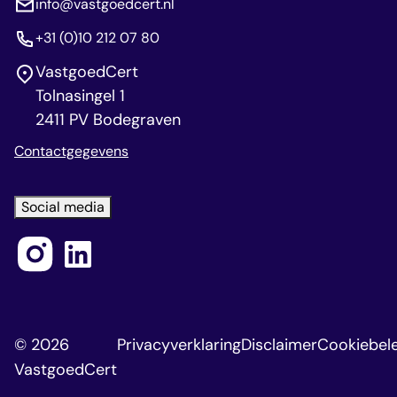
info@vastgoedcert.nl
+31 (0)10 212 07 80
VastgoedCert
Tolnasingel 1
2411 PV Bodegraven
Contactgegevens
Social media
© 2026
Privacyverklaring
Disclaimer
Cookiebele
VastgoedCert