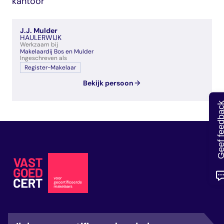
kantoor
veelgestelde vragen
over certificering
J.J. Mulder
HAULERWIJK
Werkzaam bij
Makelaardij Bos en Mulder
Ingeschreven als
Register-Makelaar
Bekijk persoon
Geef feedb