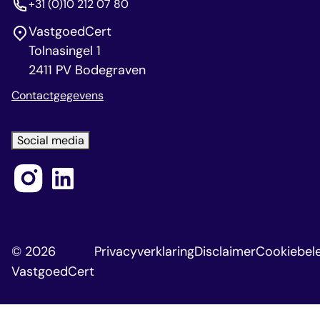
+31 (0)10 212 07 80
VastgoedCert
Tolnasingel 1
2411 PV Bodegraven
Contactgegevens
Social media
© 2026
Privacyverklaring
Disclaimer
Cookiebele
VastgoedCert