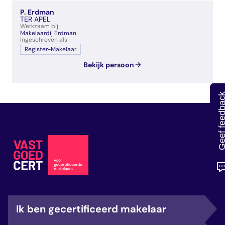
veelgestelde vragen
P. Erdman
over certificering
TER APEL
Werkzaam bij
Makelaardij Erdman
Ingeschreven als
Register-Makelaar
Bekijk persoon
Geef feedb
Ik ben gecertificeerd makelaar