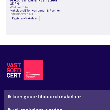
M.A.A. van Lanen-van Steen
veelgestelde vragen
UDEN
Werkzaam bij
over certificering
Makelaardij Ton van Lanen & Partner
Ingeschreven als
Register-Makelaar
Ik ben gecertificeerd makelaar
Ik wil makelaar worden