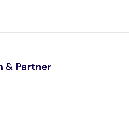
n & Partner
e