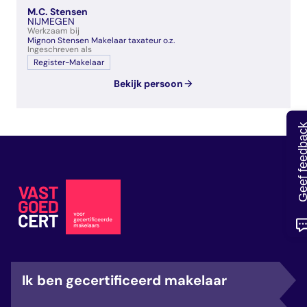
veelgestelde vragen
M.C. Stensen
NIJMEGEN
over certificering
Werkzaam bij
Mignon Stensen Makelaar taxateur o.z.
Ingeschreven als
Register-Makelaar
Bekijk persoon
Geef feedb
Ik ben gecertificeerd makelaar