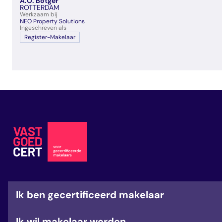
A.O. Bötger
veelgestelde vragen
ROTTERDAM
Werkzaam bij
over certificering
NEO Property Solutions
Ingeschreven als
Register-Makelaar
Ik ben gecertificeerd makelaar
Ik wil makelaar worden