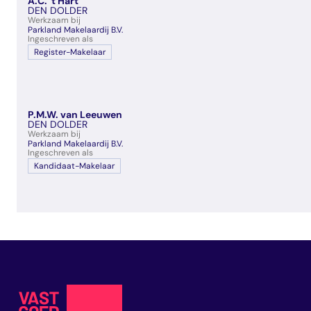
A.C. 't Hart
veelgestelde vragen
DEN DOLDER
Werkzaam bij
over certificering
Parkland Makelaardij B.V.
Ingeschreven als
Register-Makelaar
P.M.W. van Leeuwen
DEN DOLDER
Werkzaam bij
Parkland Makelaardij B.V.
Ingeschreven als
Kandidaat-Makelaar