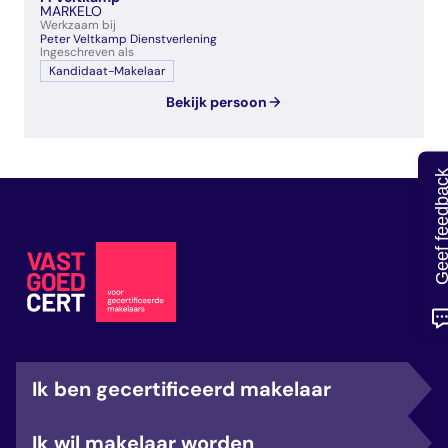
MARKELO
veelgestelde vragen
Werkzaam bij
over certificering
Peter Veltkamp Dienstverlening
Ingeschreven als
Kandidaat-Makelaar
Bekijk persoon
Geef feedb
Ik ben gecertificeerd makelaar
Ik wil makelaar worden