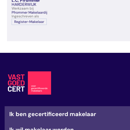
L.C. Pfrommer
veelgestelde vragen
HARDERWIJK
Werkzaam bij
over certificering
Pfrommer Makelaardij
Ingeschreven als
Register-Makelaar
Ik ben gecertificeerd makelaar
Ik wil makelaar worden