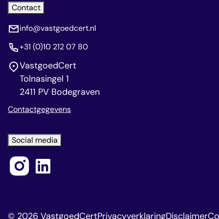
Contact
info@vastgoedcert.nl
+31 (0)10 212 07 80
VastgoedCert
Tolnasingel 1
2411 PV Bodegraven
Contactgegevens
Social media
© 2026 VastgoedCert
Privacyverklaring
Disclaimer
Co