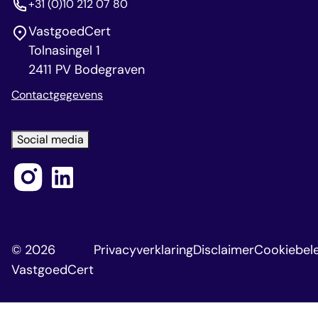
+31 (0)10 212 07 80
VastgoedCert
Tolnasingel 1
2411 PV Bodegraven
Contactgegevens
Social media
© 2026
Privacyverklaring
Disclaimer
Cookiebele
VastgoedCert