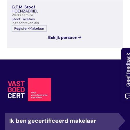
veelgestelde vragen
G.T.M. Stoof
over certificering
HOENZADRIEL
Werkzaam bij
Stoof Taxaties
Ingeschreven als
Register-Makelaar
Bekijk persoon
Geef feedb
Ik ben gecertificeerd makelaar