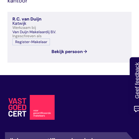
kantoor
veelgestelde vragen
over certificering
R.C. van Duijn
Katwijk
Werkzaam bij
Van Duijn Makelaardij B.V.
Ingeschreven als
Register-Makelaar
Bekijk persoon
Geef feedb