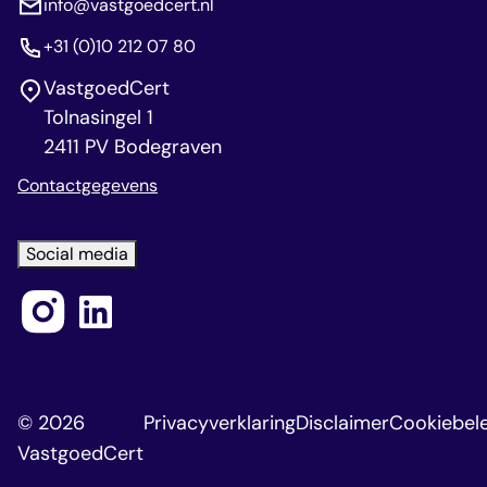
info@vastgoedcert.nl
+31 (0)10 212 07 80
VastgoedCert
Tolnasingel 1
2411 PV Bodegraven
Contactgegevens
Social media
© 2026
Privacyverklaring
Disclaimer
Cookiebele
VastgoedCert