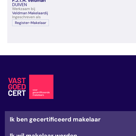
P.J.T.H. Veldman
veelgestelde vragen
DUIVEN
Werkzaam bij
over certificering
Veldman Makelaardij
Ingeschreven als
Register-Makelaar
Ik ben gecertificeerd makelaar
Ik wil makelaar worden