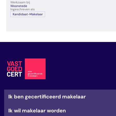
Werkzaam bij
veelgestelde vragen
Woonstede
over certificering
Ingeschreven als
Kandidaat-Makelaar
Ik ben gecertificeerd makelaar
Ik wil makelaar worden