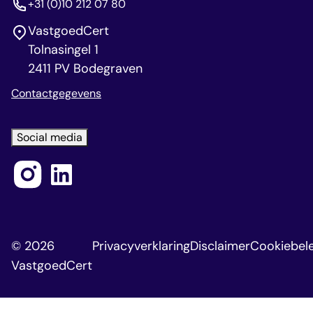
+31 (0)10 212 07 80
VastgoedCert
Tolnasingel 1
2411 PV Bodegraven
Contactgegevens
Social media
© 2026
Privacyverklaring
Disclaimer
Cookiebele
VastgoedCert