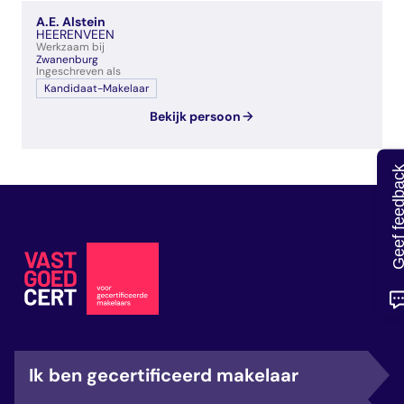
veelgestelde vragen
A.E. Alstein
over certificering
HEERENVEEN
Werkzaam bij
Zwanenburg
Ingeschreven als
Kandidaat-Makelaar
Bekijk persoon
Geef feedb
Ik ben gecertificeerd makelaar