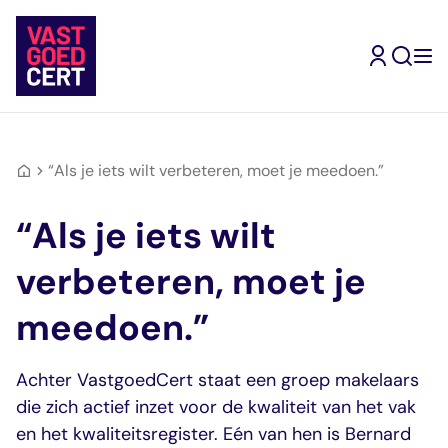
Skip
to
content
Terug
Terug
Terug
Terug
Terug
Terug
Ik ben
“Als je iets wilt verbeteren, moet je meedoen.”
gecertificeerd
Kandidaat-
Inschrijven
Mijn
Type
makelaar
“Als je iets wilt
Makelaar
Vrijstellingen
opleidingsroute
geregistreerde
Mijn
Ik wil me
Ik wil makelaar
opleidingsroute
inschrijven
Register-
Ervaringsverhalen
makelaars
Assistent-
verbeteren, moet je
Jouw doorstroomrout
Jouw inschrijving als
Makelaar
Vragen en
Makelaar
worden
naar een volgend
gecertificeerd
Wonen
antwoorden
Kandidaat-
Ik zoek een
meedoen.”
register
makelaar
Register-
Ervaringsverhalen
Makelaar
makelaar
Makelaar
RM Wonen
Zoek in de website
Bedrijfsmatig
RM
Achter VastgoedCert staat een groep makelaars
Mijn
Ik zoek een
Mijn VastgoedCert
vastgoed
Bedrijfsmatig
die zich actief inzet voor de kwaliteit van het vak
VastgoedCert
opleiding
Over Ons
Register-
vastgoed
Jouw persoonlijke
Jouw route naar
en het kwaliteitsregister. Eén van hen is Bernard
Nieuws
Makelaar
RM Landelijk