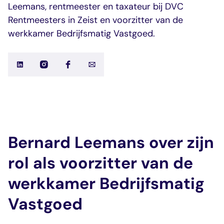
dashboard met
gecertificeerd
Contact
Leemans, rentmeester en taxateur bij DVC
Landelijk
vastgoed
voortgang en status
makelaar
vastgoed
Erkende
Rentmeesters in Zeist en voorzitter van de
opleiders
werkkamer Bedrijfsmatig Vastgoed.
Opleidingsadvies
Mijn Permanent
Belangrijke
Ervaringsverhalen
Educatie
documenten
Overzicht van je
Alle relevantie
jaarlijks te behalen P
certificerings- en
punten
opleidingsdocument
Belangrijke
Meer inzicht in
documenten
het vak
Bernard Leemans over zijn
Alle relevante
Ontdek wat
certificerings- en
certificering als
rol als voorzitter van de
opleidingsdocument
makelaar inhoudt
werkkamer Bedrijfsmatig
Vragen en
Vastgoed
antwoorden
Antwoorden op