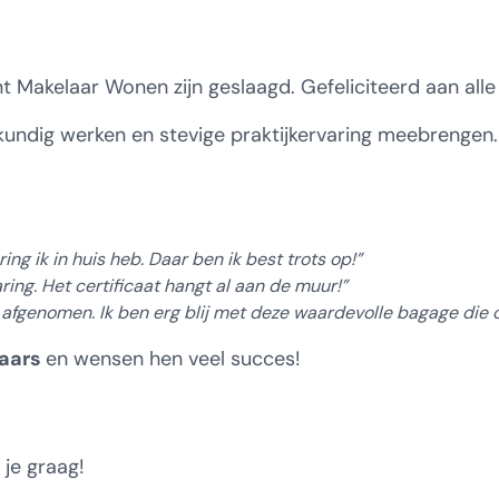
 Makelaar Wonen zijn geslaagd. Gefeliciteerd aan alle
e
kundig werken en stevige praktijkervaring meebrengen
E-
en
ng ik in huis heb. Daar ben ik best trots op!”
ing. Het certificaat hangt al aan de muur!”
 afgenomen. Ik ben erg blij met deze waardevolle bagage die 
laars
en wensen hen veel succes!
en
je graag!