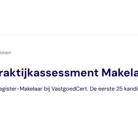
Wonen
raktijkassessment Makel
e
gister-Makelaar bij VastgoedCert. De eerste 25 kandid