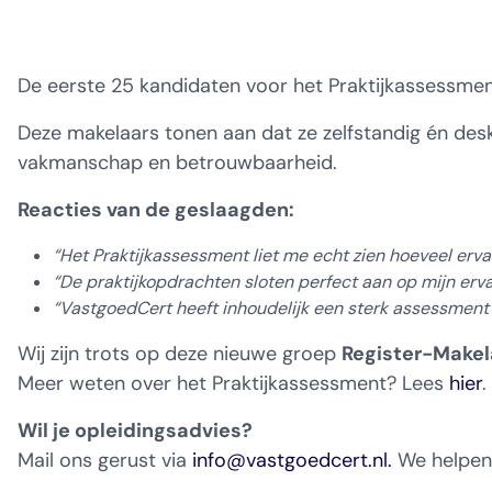
Nieuws
dashboard met
gecertificeerd
Landelijk
vastgoed
voortgang en status
makelaar
Contact
vastgoed
Erkende
opleiders
De eerste 25 kandidaten voor het Praktijkassessment
Opleidingsadvies
Mijn Permanent
Belangrijke
Ervaringsverhalen
Educatie
documenten
Deze makelaars tonen aan dat ze zelfstandig én des
Overzicht van je
Alle relevantie
vakmanschap en betrouwbaarheid.
jaarlijks te behalen P
certificerings- en
punten
opleidingsdocument
Reacties van de geslaagden:
“Het Praktijkassessment liet me echt zien hoeveel ervari
Belangrijke
Meer inzicht in
“De praktijkopdrachten sloten perfect aan op mijn ervar
documenten
het vak
“VastgoedCert heeft inhoudelijk een sterk assessment
Alle relevante
Ontdek wat
certificerings- en
certificering als
Wij zijn trots op deze nieuwe groep
Register-Make
opleidingsdocument
makelaar inhoudt
Meer weten over het Praktijkassessment? Lees
hier
.
Wil je opleidingsadvies?
Vragen en
Mail ons gerust via
info@vastgoedcert.nl
.
We helpen 
antwoorden
Antwoorden op