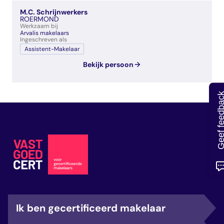
veelgestelde vragen
M.C. Schrijnwerkers
over certificering
ROERMOND
Werkzaam bij
Arvalis makelaars
Ingeschreven als
Assistent-Makelaar
Bekijk persoon
Geef feedb
Ik ben gecertificeerd makelaar