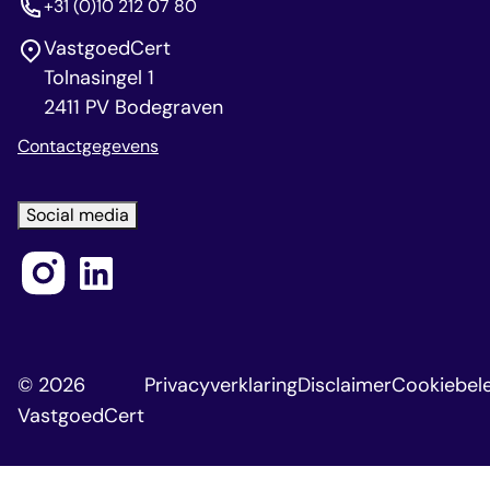
+31 (0)10 212 07 80
VastgoedCert
Tolnasingel 1
2411 PV Bodegraven
Contactgegevens
Social media
© 2026
Privacyverklaring
Disclaimer
Cookiebele
VastgoedCert