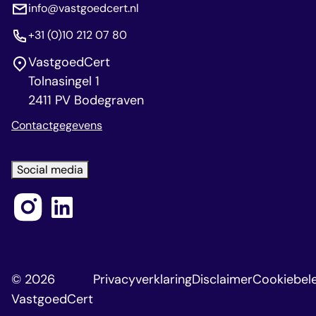
info@vastgoedcert.nl
+31 (0)10 212 07 80
VastgoedCert
Tolnasingel 1
2411 PV Bodegraven
Contactgegevens
Social media
© 2026
Privacyverklaring
Disclaimer
Cookiebele
VastgoedCert