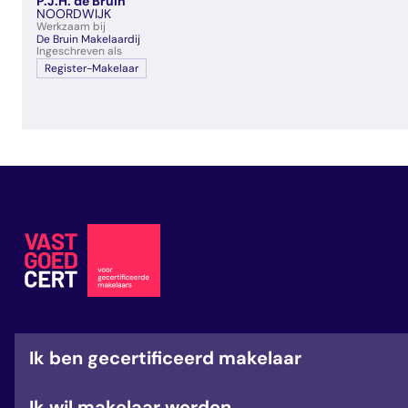
P.J.H. de Bruin
veelgestelde vragen
NOORDWIJK
Werkzaam bij
over certificering
De Bruin Makelaardij
Ingeschreven als
Register-Makelaar
Ik ben gecertificeerd makelaar
Ik wil makelaar worden