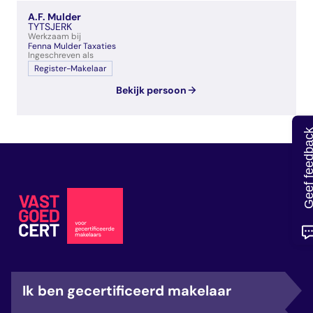
veelgestelde vragen
A.F. Mulder
over certificering
TYTSJERK
Werkzaam bij
Fenna Mulder Taxaties
Ingeschreven als
Register-Makelaar
Bekijk persoon
Geef feedb
Ik ben gecertificeerd makelaar