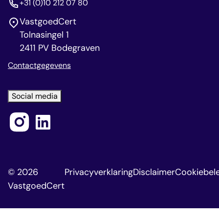
+31 (0)10 212 07 80
VastgoedCert
Tolnasingel 1
2411 PV Bodegraven
Contactgegevens
Social media
© 2026
Privacyverklaring
Disclaimer
Cookiebele
VastgoedCert