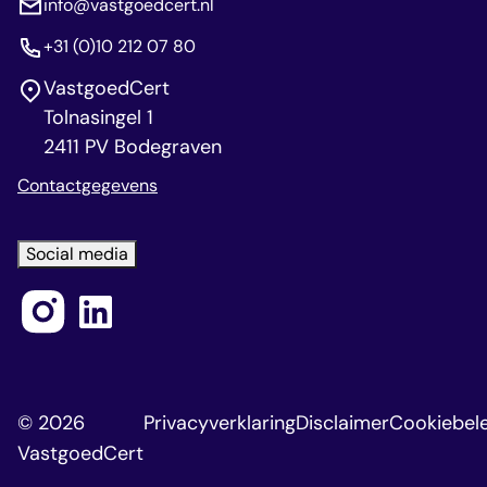
info@vastgoedcert.nl
+31 (0)10 212 07 80
VastgoedCert
Tolnasingel 1
2411 PV Bodegraven
Contactgegevens
Social media
© 2026
Privacyverklaring
Disclaimer
Cookiebele
VastgoedCert