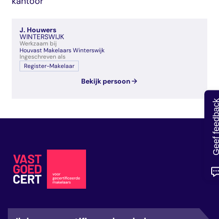
kantoor
veelgestelde vragen
over certificering
J. Houwers
WINTERSWIJK
Werkzaam bij
Houvast Makelaars Winterswijk
Ingeschreven als
Register-Makelaar
Bekijk persoon
Geef feedb