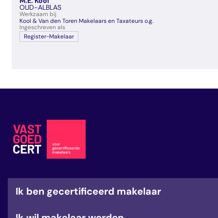
M.E. Kool
veelgestelde vragen
OUD-ALBLAS
Werkzaam bij
over certificering
Kool & Van den Toren Makelaars en Taxateurs o.g.
Ingeschreven als
Register-Makelaar
Ik ben gecertificeerd makelaar
Ik wil makelaar worden