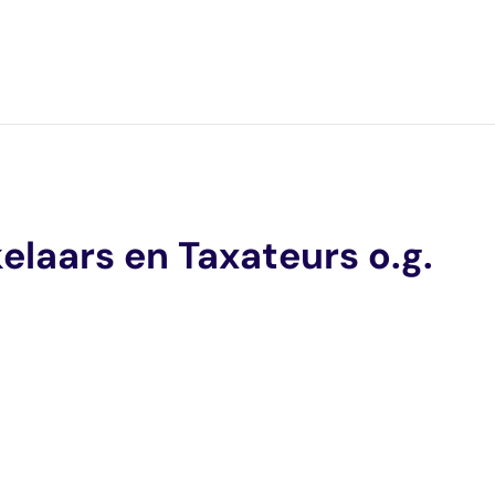
elaars en Taxateurs o.g.
e