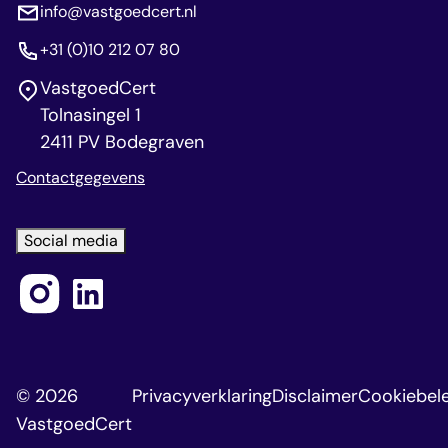
info@vastgoedcert.nl
+31 (0)10 212 07 80
VastgoedCert
Tolnasingel 1
2411 PV Bodegraven
Contactgegevens
Social media
© 2026
Privacyverklaring
Disclaimer
Cookiebele
VastgoedCert