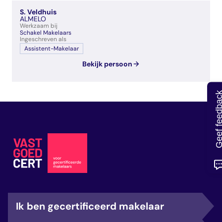
veelgestelde vragen
S. Veldhuis
over certificering
ALMELO
Werkzaam bij
Schakel Makelaars
Ingeschreven als
Assistent-Makelaar
Bekijk persoon
Geef feedb
Ik ben gecertificeerd makelaar