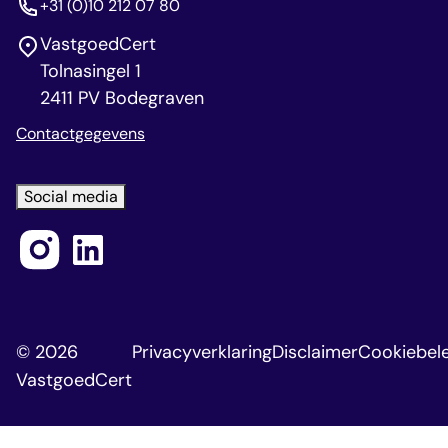
+31 (0)10 212 07 80
VastgoedCert
Tolnasingel 1
2411 PV Bodegraven
Contactgegevens
Social media
© 2026
Privacyverklaring
Disclaimer
Cookiebele
VastgoedCert