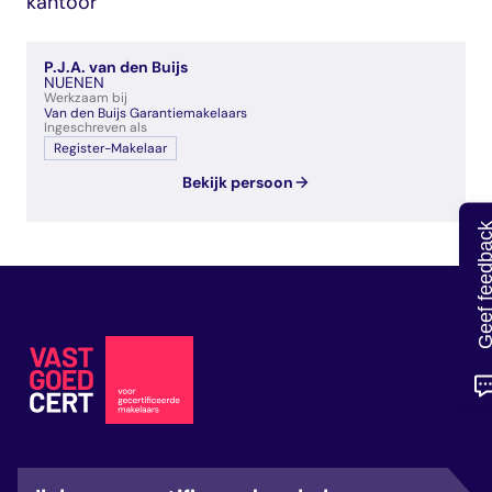
kantoor
veelgestelde vragen
over certificering
P.J.A. van den Buijs
NUENEN
Werkzaam bij
Van den Buijs Garantiemakelaars
Ingeschreven als
Register-Makelaar
Bekijk persoon
Geef feedb