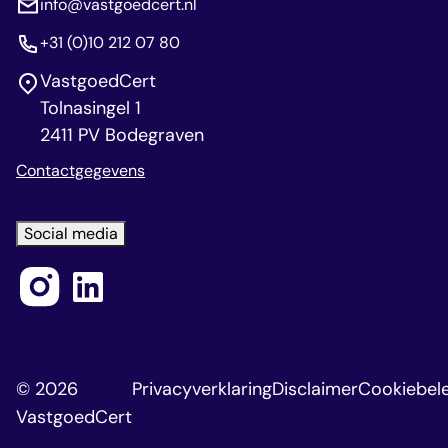
info@vastgoedcert.nl
+31 (0)10 212 07 80
VastgoedCert
Tolnasingel 1
2411 PV Bodegraven
Contactgegevens
Social media
© 2026
Privacyverklaring
Disclaimer
Cookiebele
VastgoedCert