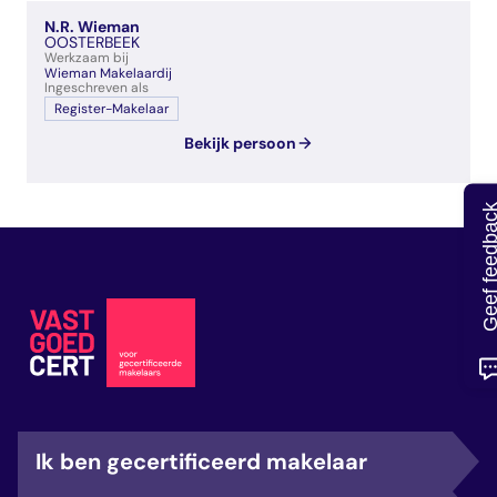
veelgestelde vragen
N.R. Wieman
over certificering
OOSTERBEEK
Werkzaam bij
Wieman Makelaardij
Ingeschreven als
Register-Makelaar
Bekijk persoon
Geef feedb
Ik ben gecertificeerd makelaar