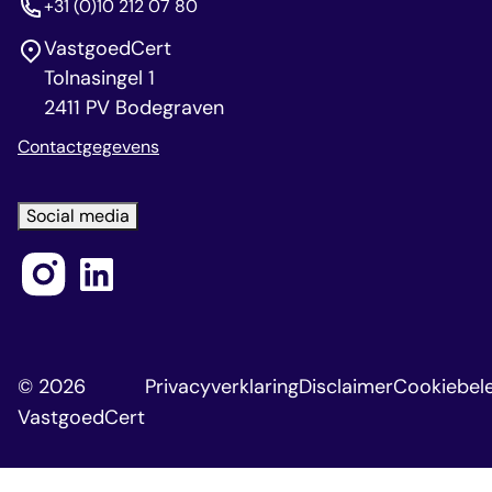
+31 (0)10 212 07 80
VastgoedCert
Tolnasingel 1
2411 PV Bodegraven
Contactgegevens
Social media
© 2026
Privacyverklaring
Disclaimer
Cookiebele
VastgoedCert