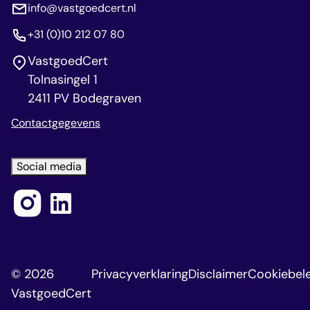
info@vastgoedcert.nl
+31 (0)10 212 07 80
VastgoedCert
Tolnasingel 1
2411 PV Bodegraven
Contactgegevens
Social media
© 2026
Privacyverklaring
Disclaimer
Cookiebele
VastgoedCert